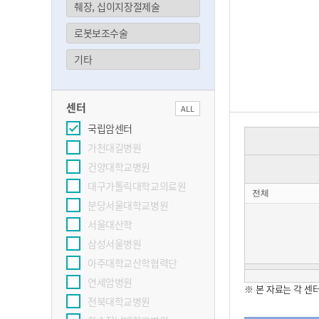
췌장, 십이지장절제술
로봇보조수술
기타
센터
ALL
국립암센터
가천대길병원
건양대학교병원
대구가톨릭대학교의료원
전체
분당서울대학교병원
서울대산학
삼성서울병원
아주대학교산학협력단
Total
연세암병원
※ 본 자료는 각 센
전북대학교병원