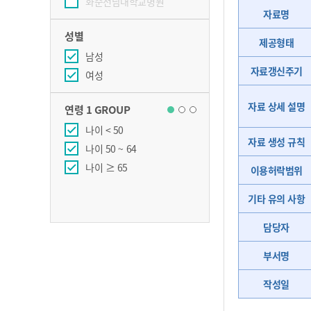
화순전남대학교병원
자료명
성별
제공형태
남성
자료갱신주기
여성
자료 상세 설명
연령 1 GROUP
연령 2 GROUP
나이 < 50
나이 < 15
자료 생성 규칙
나이 50 ~ 64
나이 15 ~ 39
나이 ≥ 65
나이 40 ~ 64
이용허락범위
나이 65 ~ 75
기타 유의 사항
나이 ≥ 75
담당자
부서명
작성일