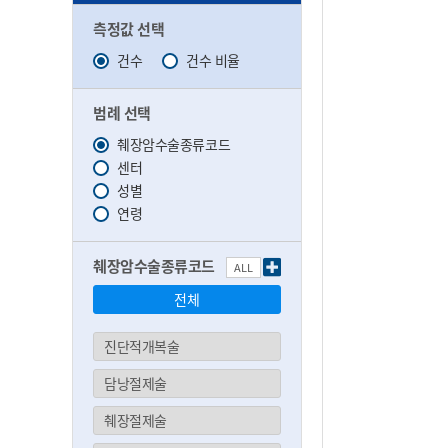
측정값 선택
건수
건수 비율
범례 선택
췌장암수술종류코드
센터
성별
연령
췌장암수술종류코드
ALL
전체
진단적개복술
담낭절제술
췌장절제술