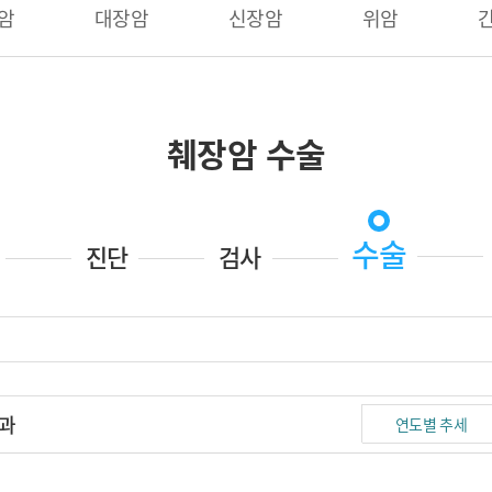
암
대장암
신장암
위암
췌장암 수술
수술
진단
검사
결과
연도별 추세