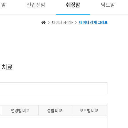
간암
전립선암
췌장암
담도암
데이터 시각화
데이터 상세 그래프
홈
으
로
가
기
치료
연령별 비교
성별 비교
코드별 비교