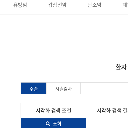
유방암
갑상선암
난소암
폐
환자
수술
시술검사
시각화 검색 조건
시각화 검색 
조회