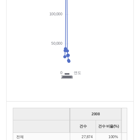
2008
건수
건수 비율(%)
건수
전체
27,874
100%
38,2