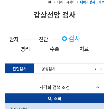
데이터 시각화
데이터 상세 그래프
홈
으
로
갑상선암 검사
가
기
검사
환자
진단
병리
수술
치료
‹
›
진단검사
영상검사
시각화 검색 조건
조회