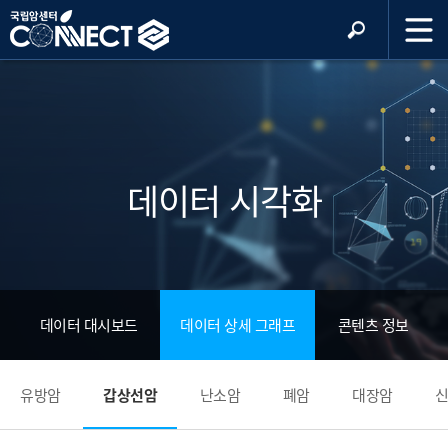
데이터 시각화
데이터 대시보드
데이터 상세 그래프
콘텐츠 정보
유방암
갑상선암
난소암
폐암
대장암