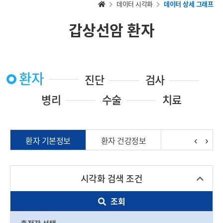
데이터 시각화
데이터 상세 그래프
홈
으
로
갑상선암 환자
가
기
환자
진단
검사
병리
수술
치료
‹
›
환자 기본정보
환자 건강정보
시각화 검색 조건
조회