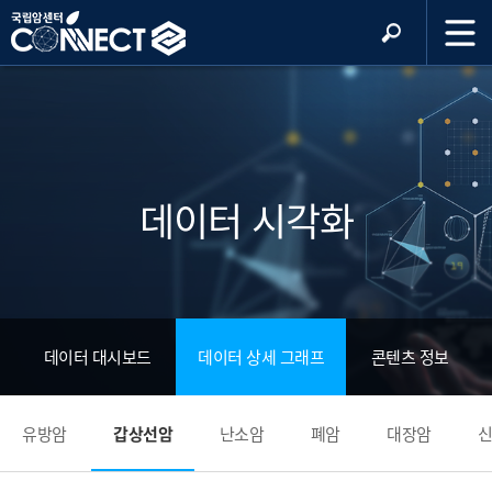
데이터 시각화
데이터 대시보드
데이터 상세 그래프
콘텐츠 정보
유방암
갑상선암
난소암
폐암
대장암